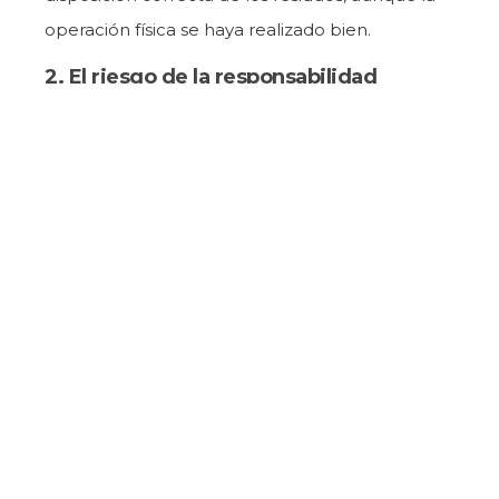
operación física se haya realizado bien.
2. El riesgo de la responsabilidad
compartida
Muchos municipios tercerizan la recolección,
pero la ley mantiene su responsabilidad sobre
el residuo. Si el contratista realiza desvíos no
autorizados o vuelcos en sitios ilegales, el
municipio asume las consecuencias. La falta de
geolocalización en tiempo real impide fiscalizar
al proveedor, elevando el riesgo institucional
ante cualquier irregularidad ambiental.
3. Ineficiencia operativa como
incumplimiento ambiental