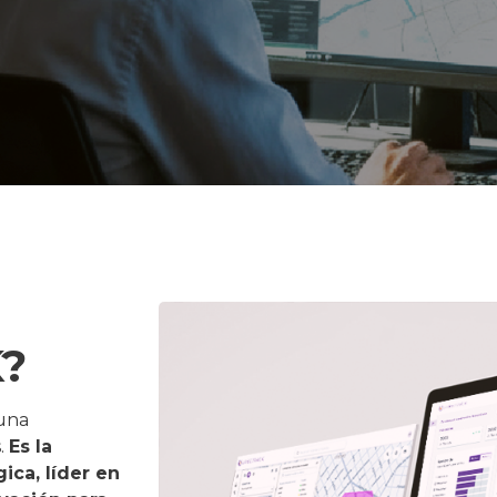
?
una
.
Es la
ica, líder en