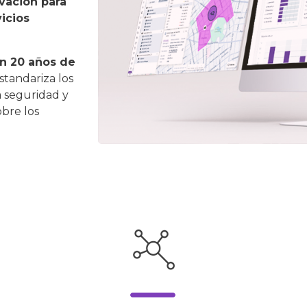
vación para
vicios
on 20 años de
estandariza los
a seguridad y
obre los