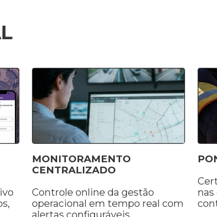
L
MONITORAMENTO
PO
CENTRALIZADO
Cer
ivo
Controle online da gestão
nas
s,
operacional em tempo real com
cont
e
alertas configuráveis.