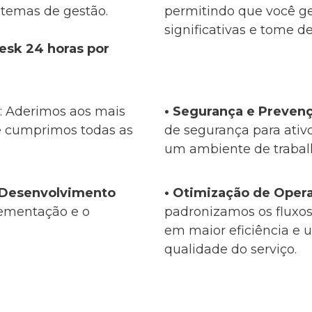
stemas de gestão.
permitindo que você g
significativas e tome d
desk 24 horas por
: Aderimos aos mais
•
Segurança e Preven
 e cumprimos todas as
de segurança para ativ
um ambiente de trabal
e Desenvolvimento
•
Otimização de Oper
ementação e o
padronizamos os fluxos
em maior eficiência e 
qualidade do serviço
.