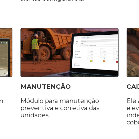
MANUTENÇÃO
CAI
em
Módulo para manutenção
Ele
preventiva e corretiva das
e e
unidades.
ind
cob