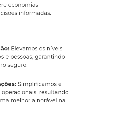
ere economias
ecisões informadas.
ção:
Elevamos os níveis
os e pessoas, garantindo
ho seguro.
ações:
Simplificamos e
 operacionais, resultando
uma melhoria notável na