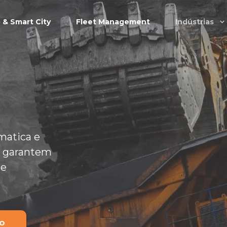
& Smart City
Fleet Management
Indústrias
O
omatica e
e garantem
 e
MO